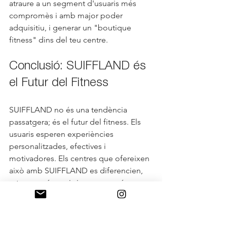
atraure a un segment d'usuaris més 
compromès i amb major poder 
adquisitiu, i generar un "boutique 
fitness" dins del teu centre.
Conclusió: SUIFFLAND és 
el Futur del Fitness
SUIFFLAND no és una tendència 
passatgera; és el futur del fitness. Els 
usuaris esperen experiències 
personalitzades, efectives i 
motivadores. Els centres que ofereixen 
això amb SUIFFLAND es diferencien, 
retenen més socis i generen més 
ingressos.
Si el teu centre busca transformar-se, 