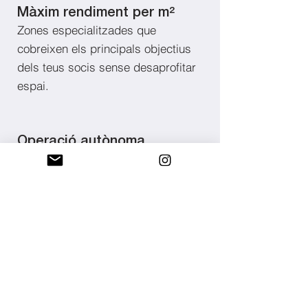
Màxim rendiment per m²
Zones especialitzades que
cobreixen els principals objectius
dels teus socis sense desaprofitar
espai.
Operació autònoma
Les estacions guien l'usuari
completament soles, alliberant el
teu equip.
Escalable sense fricció
Afegeix estacions quan la demanda
creixi. El sistema s'integra sense
obres majors i sactualitza