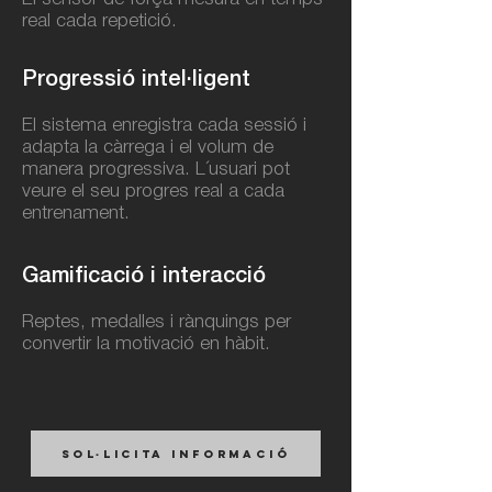
real cada repetició.
Progressió intel·ligent​
El sistema enregistra cada sessió i
adapta la càrrega i el volum de
manera progressiva. L´usuari pot
veure el seu progres real a cada
entrenament.
Gamificació i interacció
Reptes, medalles i rànquings per
convertir la motivació en hàbit.
SOL·LICITA INFORMACIÓ