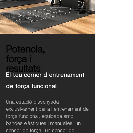
Potencia,
Potencia,
força i
força i
resultats
resultats
El teu corner d'entrenament
de força funcional
Una estació dissenyada
exclusivament per a l'entrenament de
força funcional, equipada amb
bandes elàstiques i manuelles, un
sensor de força i un sensor de