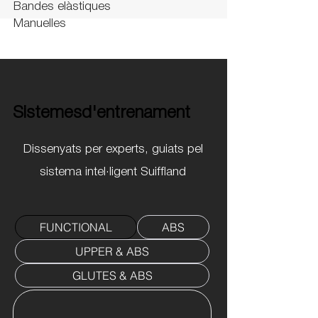
Bandes elàstiques
Manuelles
Sistemesd'entrenament
Sistemesd'entrenament
Dissenyats per experts, guiats pel
sistema intel·ligent Suiffland
FUNCTIONAL
ABS
UPPER & ABS
GLUTES & ABS