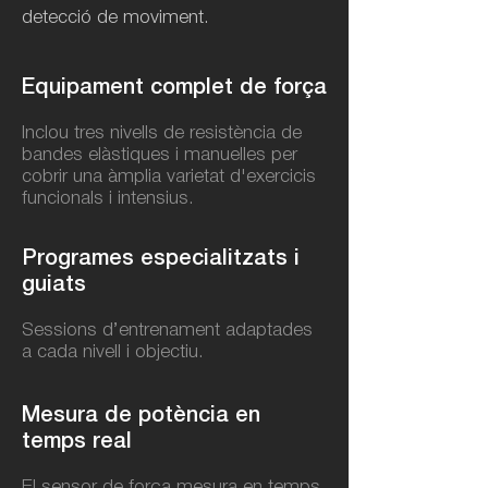
detecció de moviment.
Equipament complet de força​
Inclou tres nivells de resistència de
bandes elàstiques i manuelles per
cobrir una àmplia varietat d'exercicis
funcionals i intensius.
Programes especialitzats i
guiats​
Sessions d’entrenament adaptades
a cada nivell i objectiu.
Mesura de potència en
temps real​
El sensor de força mesura en temps