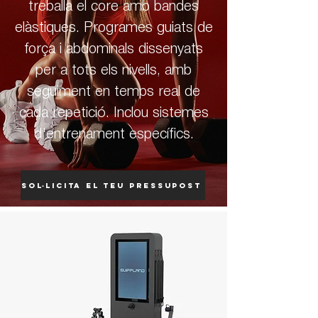
treballa el core amb bandes
elàstiques. Programes guiats de
força i abdominals dissenyats
per a tots els nivells, amb
seguiment en temps real de
cada repetició. Inclou sistemes
d'entrenament específics.
Sol·licita el teu pressupost