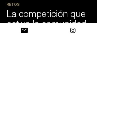
RETOS
La competición que
activa la comunidad
Cuatro niveles de desafío
Los retos te dan un objetivo concreto
con fecha de inicio y fin. Puedes
competir solo contra ti mismo,
medirte con un amigo, unirte al reto
de todo tu centro o enfrentarte a
socios de otros centros Suiffland.
Siempre hay algo por superar.
👤
RETO INDIVIDUAL